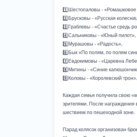
1️⃣Шестопаловы - «Ромашковое
2️⃣Брусковы - «Русская колесни
3️⃣Граблевы - «Счастье средь 
4️⃣Сальниковы - «Юный пилот»,
5️⃣Мурашовы - «Радость»,
6️⃣Бык «По полям, по полям син
7️⃣Евдокимовы - «Царевна Леб
8️⃣Митины - «Синие капюшончи
9️⃣Коловы - «Королевский трон»
Каждая семья получила свою «ми
зрителями. После награждения
шествием по пешеходной зоне.
Парад колясок организован бр