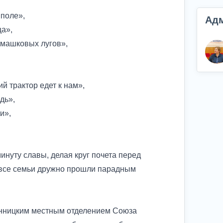
 поле»,
Ад
ца»,
ромашковых лугов»,
ий трактор едет к нам»,
едь»,
ки»,
.
нуту славы, делая круг почета перед
 все семьи дружно прошли парадным
онницким местным отделением Союза