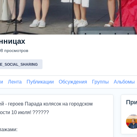
онницах
08 просмотров
LE_SOCIAL_SHARING
ти
Лента
Публикации
Обсуждения
Группы
Альбомы
При
й - героев Парада колясок на городском
ти 10 июля! ?‍?‍?‍???
ипажами: