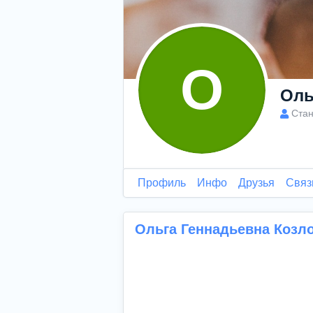
О
Оль
Стан
Профиль
Инфо
Друзья
Связ
Ольга Геннадьевна Козл