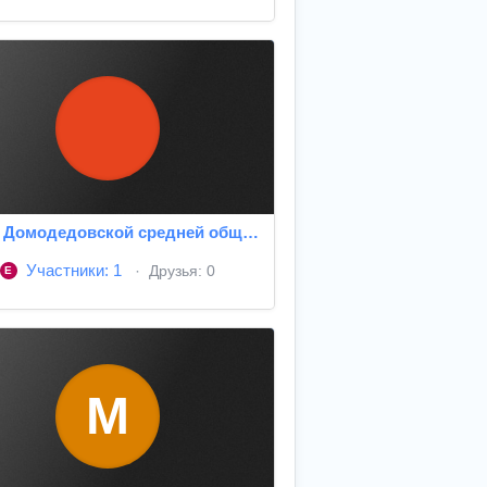
МАОУ Домодедовской средней общеобразовательной школы №12.
Участники: 1
Друзья: 0
·
Е
М