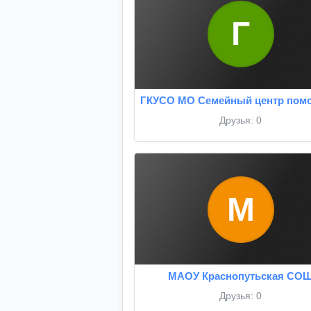
Г
Друзья: 0
М
МАОУ Краснопутьская СО
Друзья: 0