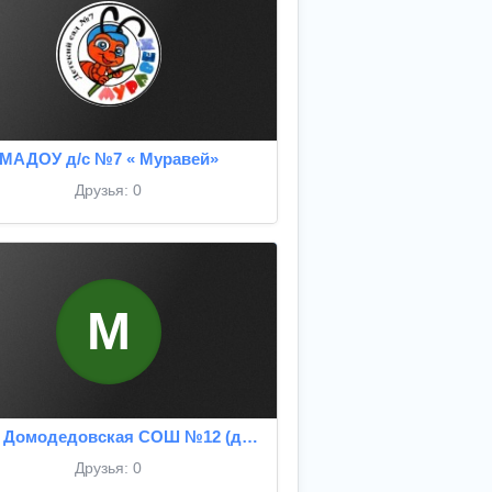
МАДОУ д/с №7 « Муравей»
Друзья: 0
М
МАОУ Домодедовская СОШ №12 (дошкольное отделение)
Друзья: 0