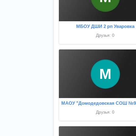
МБОУ ДШИ 2 рп Уваровка
Друзья: 0
М
Друзья: 0