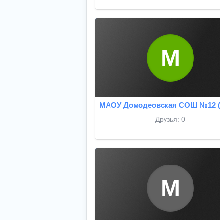
М
Друзья: 0
М